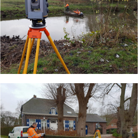
Waterschap de Dommel: pilot
multibeam sonar Essche Stroom
Bekijk dit project
Waterschap Brabantse Delta: 3D digitaal
terreinmodel
Bekijk dit project