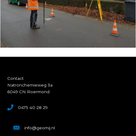
Contact
Natronchemieweg 3a
Signaleren en karteren: BAG, BGT en
6049 CN Roermond
WOZ mutaties
Bekijk dit project
0475 40 28 29
info@geomij.nl