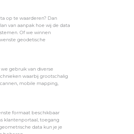
ata op te waarderen? Dan
lan van aanpak hoe wij de data
ystemen. Of we winnen
ewenste geodetische
we gebruik van diverse
chnieken waarbij grootschalig
scannen, mobile mapping,
enste formaat beschikbaar
ons klantenportaal, toegang
 geometrische data kun je je