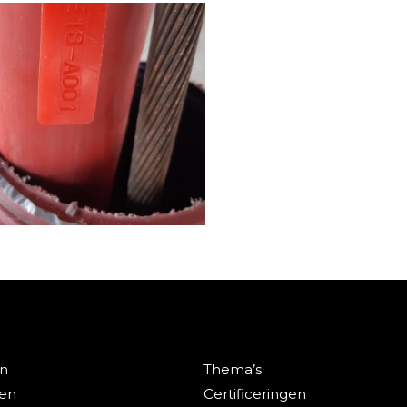
Revisiemeting
nergiecentrale
en
Thema’s
Bekijk dit project
ten
Certificeringen