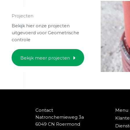
Projecten
Bekijk hier onze projecten
uitgevoerd voor Geometrische
controle
Bekijk meer projecten
Contact
Menu
e
Natronchemieweg 3a
Klant
6049 CN Roermond
Diens