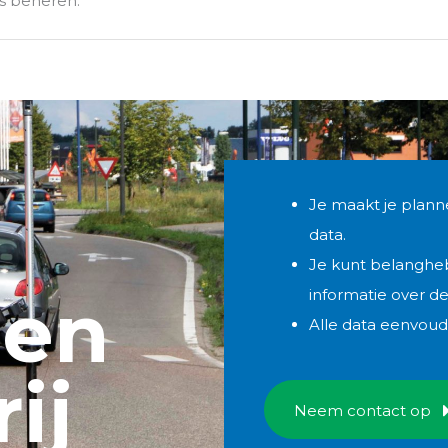
ts beheren.
Je maakt je plan
data.
Je kunt belanghe
len
informatie over d
Alle data eenvoudi
ij
Neem contact op