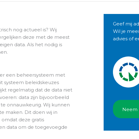
Geef mij ad
risch nog actueel is? Wij
Wil je mee
ergelijken deze met de meest
advies of 
gen data. Als het nodig is
nen.
over een beheersysteem met
dit systeem beleidskeuzes
jkt regelmatig dat de data niet
voeren: data zijn bijvoorbeeld
of te onnauwkeurig. Wij kunnen
Neem 
e maken. Dit doen wij in
 omdat deze gratis
 open data om de toegevoegde