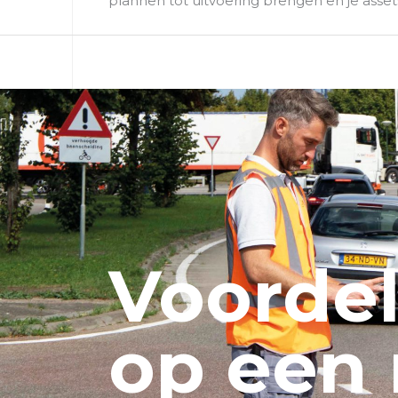
plannen tot uitvoering brengen en je asse
Voorde
op een r