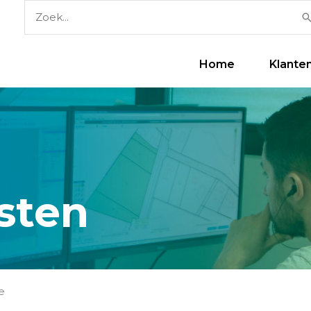
Zoek
naar:
Home
Klante
sten
e