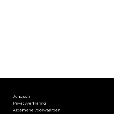
inmodel
BGT en WOZ mutaties
t
Bekijk dit project
Juridisch
Privacyverklaring
Algemene voorwaarden