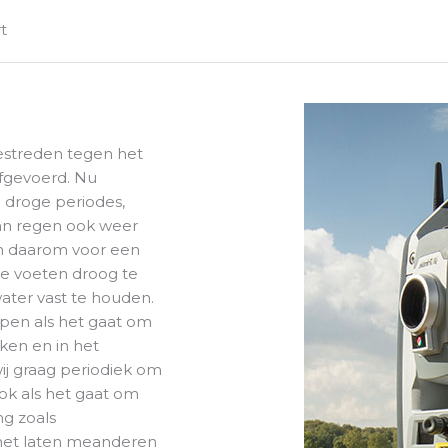
t
estreden tegen het
afgevoerd. Nu
 droge periodes,
an regen ook weer
n daarom voor een
ze voeten droog te
ater vast te houden.
pen als het gaat om
ken en in het
ij graag periodiek om
ok als het gaat om
g zoals
f het laten meanderen