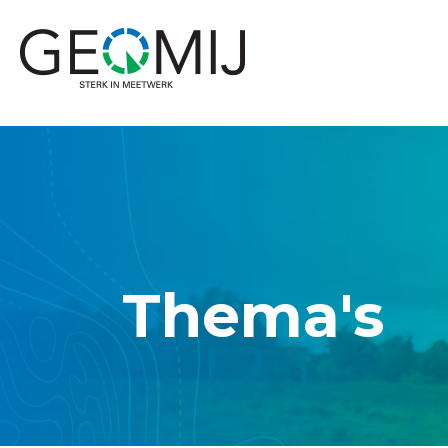
Ga
naar
de
inhoud
Thema's