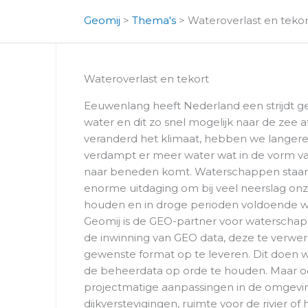
Geomij
>
Thema's
>
Wateroverlast en tekor
Wateroverlast en tekort
Eeuwenlang heeft Nederland een strijdt g
water en dit zo snel mogelijk naar de zee 
veranderd het klimaat, hebben we langere
verdampt er meer water wat in de vorm v
naar beneden komt. Waterschappen staa
enorme uitdaging om bij veel neerslag on
houden en in droge perioden voldoende w
Geomij is de GEO-partner voor waterschap
de inwinning van GEO data, deze te verwer
gewenste format op te leveren. Dit doen w
de beheerdata op orde te houden. Maar o
projectmatige aanpassingen in de omgevin
dijkverstevigingen, ruimte voor de rivier o