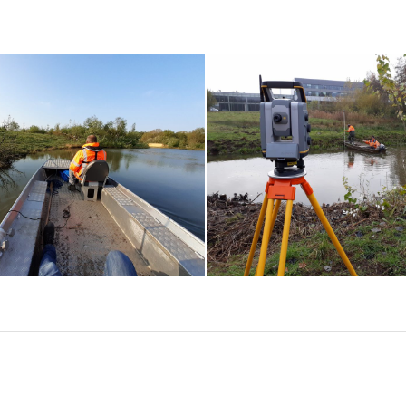
schap de Dommel:
t multibeam sonar
Waterschap Brabant