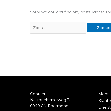
E
Sorry, we couldn't find any posts. Please try
Zoek
naar:
Contact
Menu
Natronchemieweg 3a
Klant
6049 CN Roermond
Diens