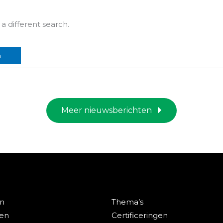
ssche Stroom
3D digitaal terre
Bekijk dit project
Bekijk dit projec
 a different search.
Meer nieuwsberichten
en
Thema’s
ten
Certificeringen